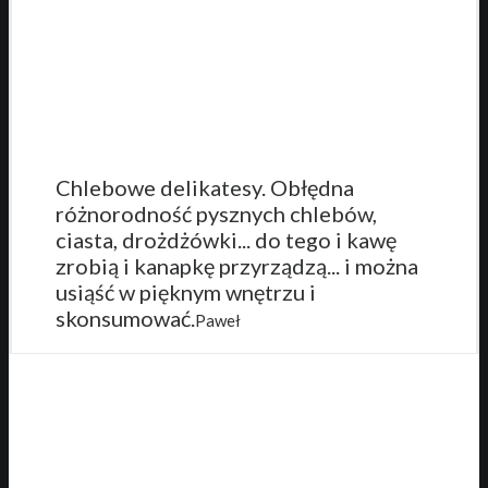
Chlebowe delikatesy. Obłędna
różnorodność pysznych chlebów,
ciasta, drożdżówki... do tego i kawę
zrobią i kanapkę przyrządzą... i można
usiąść w pięknym wnętrzu i
skonsumować.
Paweł
Potrzebujesz ciast na specjalne
okazje?