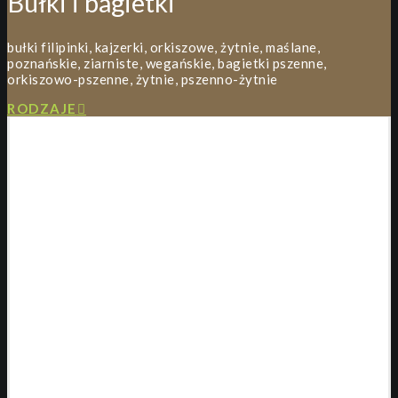
Bułki i bagietki
bułki filipinki, kajzerki, orkiszowe, żytnie, maślane,
poznańskie, ziarniste, wegańskie, bagietki pszenne,
orkiszowo-pszenne, żytnie, pszenno-żytnie
RODZAJE