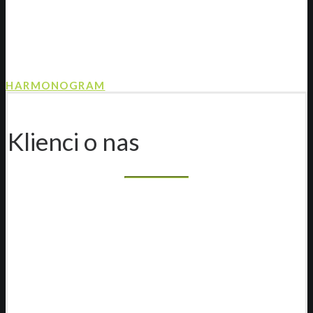
Jaki jest Twój ulubiony chleb?
Sprawdź harmonogram wypieków!
HARMONOGRAM
Klienci o nas